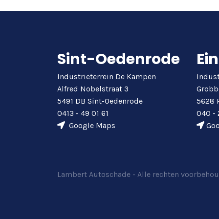
Sint-Oedenrode
Ei
Industrieterrein De Kampen
Indust
Alfred Nobelstraat 3
Grobb
5491 DB Sint-Oedenrode
5628 
0413 - 49 01 61
040 - 
Google Maps
Goo
Lambert Autoschade - Alle rechten voorbeho