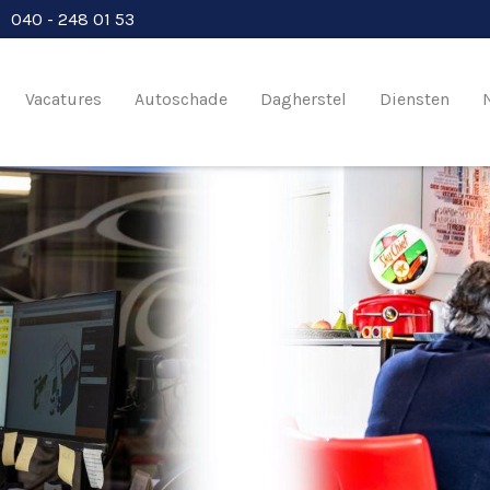
040 - 248 01 53
Overslaan
en
Vacatures
Autoschade
Dagherstel
Diensten
naar
de
inhoud
gaan