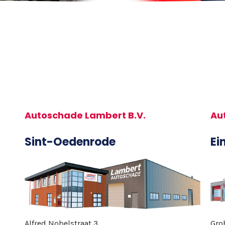
Autoschade Lambert B.V.
Au
Sint-Oedenrode
Ei
Alfred Nobelstraat 3
Gro